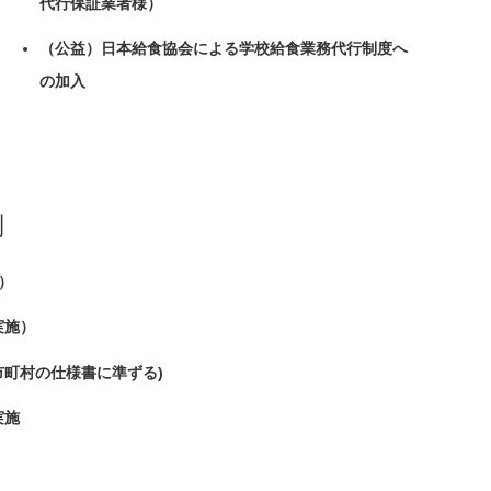
代行保証業者様）
（公益）日本給食協会による学校給食業務代行制度へ
の加入
制
）
実施）
市町村の仕様書に準ずる)
実施